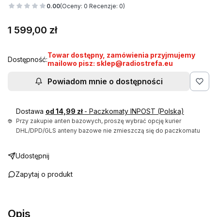
0.00
(Oceny: 0 Recenzje: 0)
Cena
1 599,00 zł
Towar dostępny, zamówienia przyjmujemy
Dostępność:
mailowo pisz: sklep@radiostrefa.eu
Powiadom mnie o dostępności
Dostawa
od 14,99 zł
- Paczkomaty INPOST (Polska)
Przy zakupie anten bazowych, proszę wybrać opcję kurier
DHL/DPD/GLS anteny bazowe nie zmieszczą się do paczkomatu
Udostępnij
Zapytaj o produkt
Opis