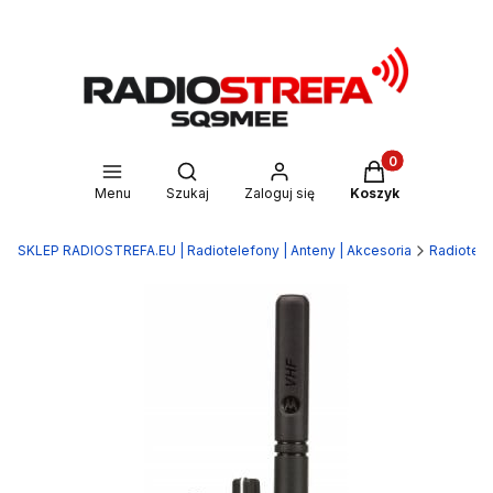
Produkty w kosz
Otwórz wyszukiwarkę
Menu
Szukaj
Zaloguj się
Koszyk
SKLEP RADIOSTREFA.EU | Radiotelefony | Anteny | Akcesoria
Radiotele