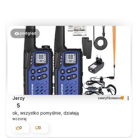
podgląd
Jerzy
zweryfikowano
5
ok, wszystko pomyślnie, działają
wczoraj
0
0