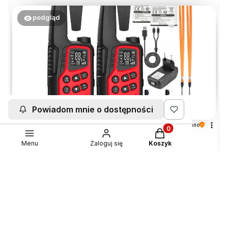
podgląd
Powiadom mnie o dostępności
Rafal
zweryfikowano
Produkty w koszyku:
5
Menu
Zaloguj się
Koszyk
Wszystko działa realny zasięg w mieście do
1km.ogolnie spoko produkt.po włączeniu nie trzeba nic
ustawiać działa od razu.
w tym miesiącu
0
0