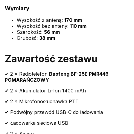
Wymiary
Wysokość z anteną:
170 mm
Wysokość bez anteny:
110 mm
Szerokość:
56 mm
Grubość:
38 mm
Zawartość zestawu
✔ 2 × Radiotelefon
Baofeng BF-25E PMR446
POMARAŃCZOWY
✔ 2 × Akumulator Li-Ion 1400 mAh
✔ 2 × Mikrofonosłuchawka PTT
✔ Podwójny przewód USB-C do ładowania
✔ Ładowarka sieciowa USB
✔ 2 × Smycz