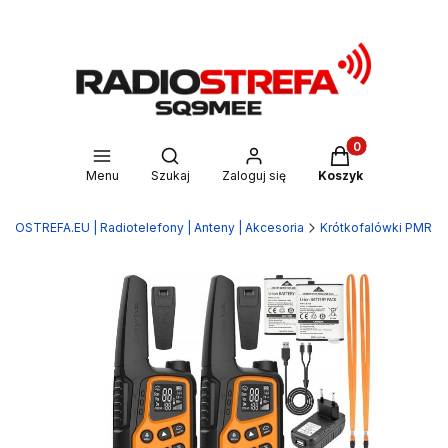
Produkty w kosz
Otwórz wyszukiwarkę
Menu
Szukaj
Zaloguj się
Koszyk
DIOSTREFA.EU | Radiotelefony | Anteny | Akcesoria
Krótkofalówki PMR