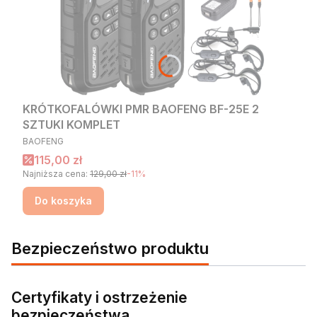
KRÓTKOFALÓWKI PMR BAOFENG BF-25E 2
SZTUKI KOMPLET
PRODUCENT
BAOFENG
Cena promocyjna
115,00 zł
Najniższa cena:
129,00 zł
-11%
Do koszyka
Bezpieczeństwo produktu
Certyfikaty i ostrzeżenie
bezpieczeństwa