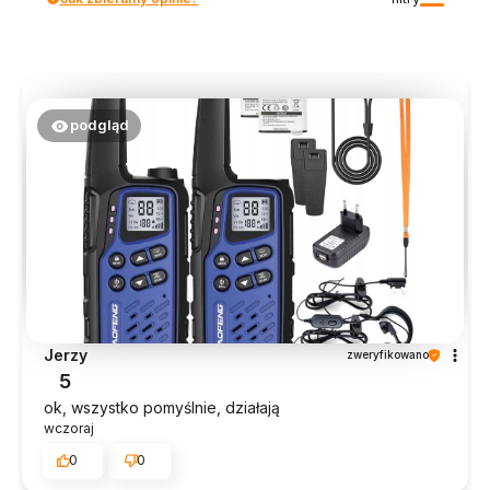
podgląd
Jerzy
zweryfikowano
5
ok, wszystko pomyślnie, działają
wczoraj
0
0