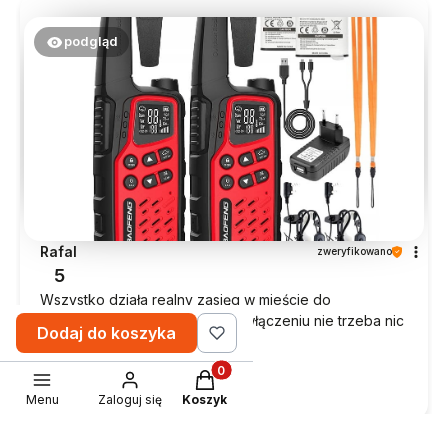
podgląd
Rafal
zweryfikowano
5
Wszystko działa realny zasięg w mieście do
1km.ogolnie spoko produkt.po włączeniu nie trzeba nic
Dodaj do koszyka
ustawiać działa od razu.
w tym miesiącu
Produkty w koszyku: 0. Zobacz sz
0
0
Menu
Zaloguj się
Koszyk