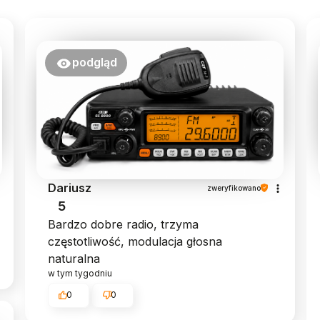
podgląd
Dariusz
zweryfikowano
5
Bardzo dobre radio, trzyma
częstotliwość, modulacja głosna
naturalna
w tym tygodniu
0
0