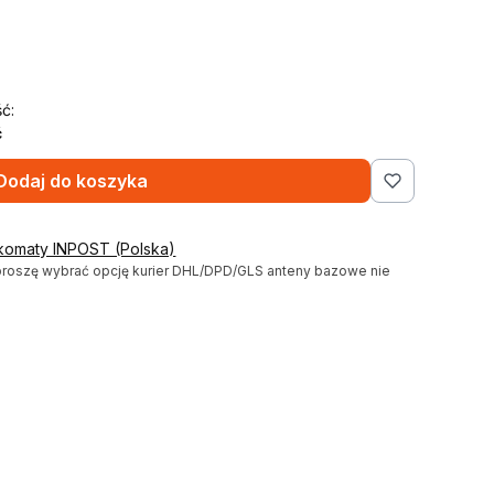
ć:
ć
Dodaj do koszyka
komaty INPOST (Polska)
proszę wybrać opcję kurier DHL/DPD/GLS anteny bazowe nie