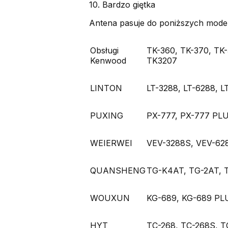
10. Bardzo giętka
Antena pasuje do poniższych model
Obsługi
TK-360, TK-370, TK-
Kenwood
TK3207
LINTON
LT-3288, LT-6288, L
PUXING
PX-777, PX-777 PLU
WEIERWEI
VEV-3288S, VEV-62
QUANSHENG
TG-K4AT, TG-2AT, 
WOUXUN
KG-689, KG-689 PL
HYT
TC-268, TC-268S, T