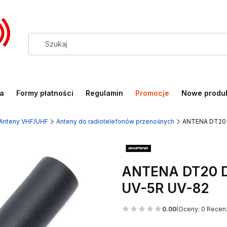
a
Formy płatności
Regulamin
Promocje
Nowe produ
Anteny VHF/UHF
Anteny do radiotelefonów przenośnych
ANTENA DT20
ANTENA DT20
UV-5R UV-82
0.00
(Oceny: 0 Recenz