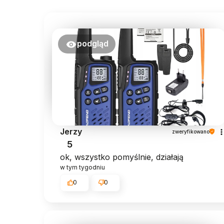
podgląd
Jerzy
zweryfikowano
5
ok, wszystko pomyślnie, działają
w tym tygodniu
0
0