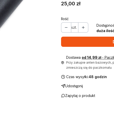
Cena
25,00 zł
Ilość
Dostępnoś
szt.
duża iloś
Dostawa
od 14,99 zł
- Pacz
Przy zakupie anten bazowych, 
zmieszczą się do paczkomatu
Czas wysyłki:
48 godzin
Udostępnij
Zapytaj o produkt