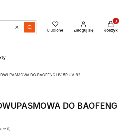
Produkty w kos
Wyczyść
Szukaj
Ulubione
Zaloguj się
Koszyk
kty
 DWUPASMOWA DO BAOFENG UV-5R UV-82
 DWUPASMOWA DO BAOFENG
je: 0)