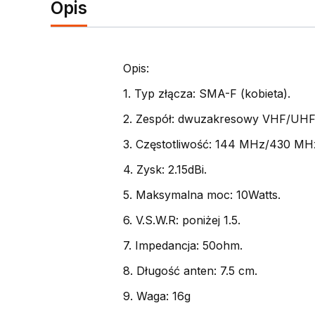
Opis
Opis:
1. Typ złącza: SMA-F (kobieta).
2. Zespół: dwuzakresowy VHF/UHF
3. Częstotliwość: 144 MHz/430 MH
4. Zysk: 2.15dBi.
5. Maksymalna moc: 10Watts.
6. V.S.W.R: poniżej 1.5.
7. Impedancja: 50ohm.
8. Długość anten: 7.5 cm.
9. Waga: 16g