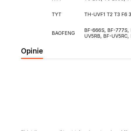
TYT
TH-UVF1 T2 T3 F6 3
BF-666S, BF-777S, 
BAOFENG
UV5RB, BF-UV5RC, 
Opinie