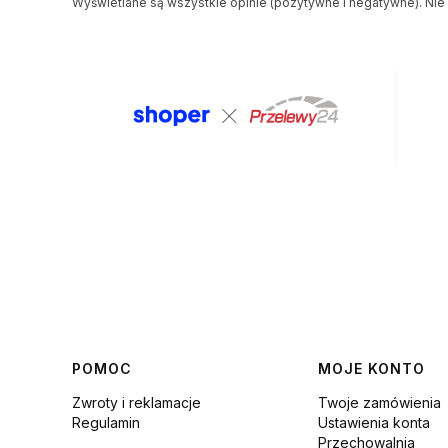
Wyświetlane są wszystkie opinie (pozytywne i negatywne). Nie 
Linki w stopce
POMOC
MOJE KONTO
Zwroty i reklamacje
Twoje zamówienia
Regulamin
Ustawienia konta
Przechowalnia