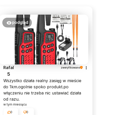
podgląd
Rafal
zweryfikowano
5
Wszystko działa realny zasięg w mieście
do 1km.ogolnie spoko produkt.po
włączeniu nie trzeba nic ustawiać działa
od razu.
w tym miesiącu
0
0