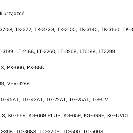
i urządzeń:
370G, TK-372, TK-372G, TK-3100, TK-3140, TK-3160, TK-3
T-3188, LT-2188, LT-3260, LT-3268, LT6188, LT3288
S, PX-666, PX-888
88, VEV-3288
TG-45AT, TG-42AT, TG-22AT, TG-25AT, TG-UV
US, KG-669, KG-669 PLUS, KG-659, KG-699E, KG-UVD1
C-368, TC-368S, TC-370S, TC-500, TC-500S