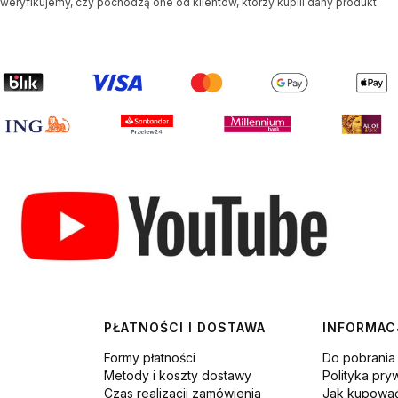
weryfikujemy, czy pochodzą one od klientów, którzy kupili dany produkt.
PŁATNOŚCI I DOSTAWA
INFORMAC
Formy płatności
Do pobrania
Metody i koszty dostawy
Polityka pry
Czas realizacji zamówienia
Jak kupowa