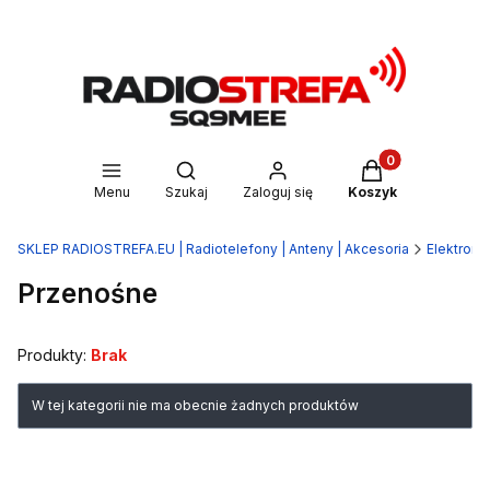
Produkty w kosz
Otwórz wyszukiwarkę
Menu
Szukaj
Zaloguj się
Koszyk
SKLEP RADIOSTREFA.EU | Radiotelefony | Anteny | Akcesoria
Elektroni
Przenośne
Produkty:
Brak
Lista produktów
W tej kategorii nie ma obecnie żadnych produktów