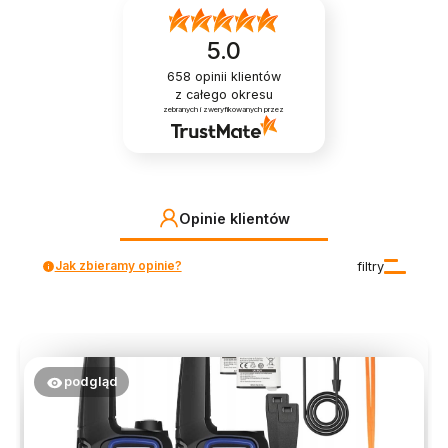
5.0
658
opinii klientów
z całego okresu
zebranych i zweryfikowanych przez
Opinie klientów
Jak zbieramy opinie?
filtry
podgląd