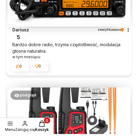
Dariusz
zweryfikowano
5
Bardzo dobre radio, trzyma częstotliwość, modulacja
głosna naturalna
w tym miesiącu
0
0
podgląd
Produkty w koszyku: 0. Zobacz szczegóły
Menu
Zaloguj się
Koszyk