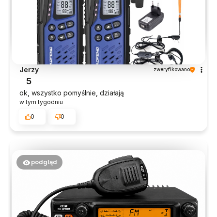
Jerzy
zweryfikowano
5
ok, wszystko pomyślnie, działają
w tym tygodniu
0
0
podgląd